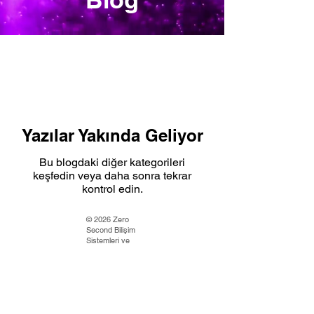
Yazılar Yakında Geliyor
Bu blogdaki diğer kategorileri
keşfedin veya daha sonra tekrar
kontrol edin.
© 2026 Zero
Second Bilişim
Sistemleri ve
Danışmanlık
Hizmetleri Ltd.
Şti. Tüm hakları
saklıdır.
KVKK Aydınlatma Metni