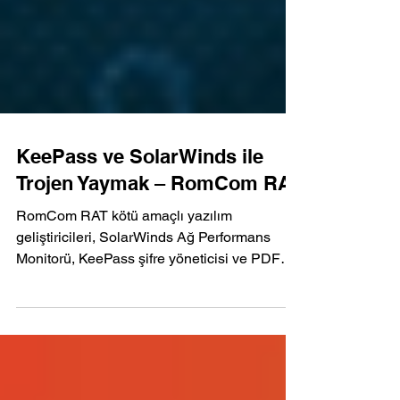
KeePass ve SolarWinds ile
Trojen Yaymak – RomCom RAT
RomCom RAT kötü amaçlı yazılım
geliştiricileri, SolarWinds Ağ Performans
Monitorü, KeePass şifre yöneticisi ve PDF
Reader Pro gibi...