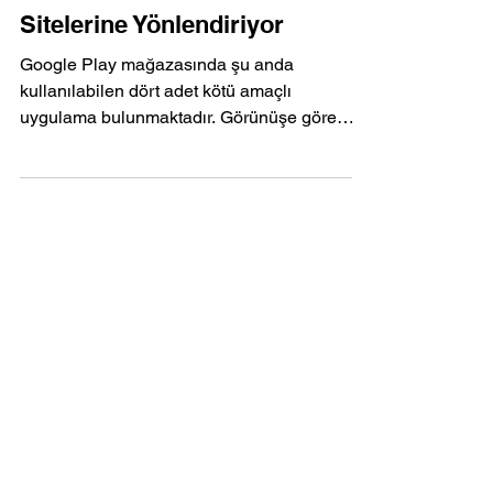
Android Uygulamaları,
Kullanıcıları Tehlikeli Web
Sitelerine Yönlendiriyor
Google Play mağazasında şu anda
kullanılabilen dört adet kötü amaçlı
uygulama bulunmaktadır. Görünüşe göre
Google uygulama mağazası, kötü...