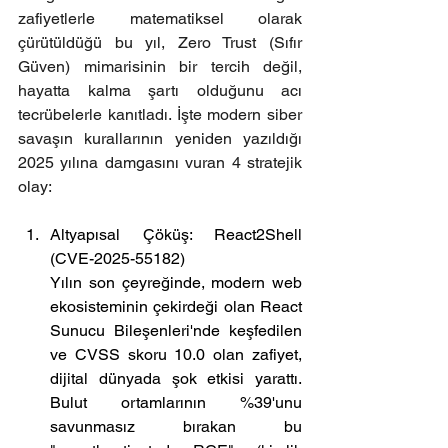
zafiyetlerle matematiksel olarak 
çürütüldüğü bu yıl, Zero Trust (Sıfır 
Güven) mimarisinin bir tercih değil, 
hayatta kalma şartı olduğunu acı 
tecrübelerle kanıtladı. İşte modern siber 
savaşın kurallarının yeniden yazıldığı 
2025 yılına damgasını vuran 4 stratejik 
olay:
Altyapısal Çöküş: React2Shell 
(CVE-2025-55182)
Yılın son çeyreğinde, modern web 
ekosisteminin çekirdeği olan React 
Sunucu Bileşenleri'nde keşfedilen 
ve CVSS skoru 10.0 olan zafiyet, 
dijital dünyada şok etkisi yarattı. 
Bulut ortamlarının %39'unu 
savunmasız bırakan bu 