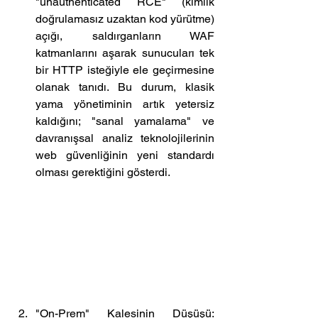
"unauthenticated RCE" (kimlik 
doğrulamasız uzaktan kod yürütme) 
açığı, saldırganların WAF 
katmanlarını aşarak sunucuları tek 
bir HTTP isteğiyle ele geçirmesine 
olanak tanıdı. Bu durum, klasik 
yama yönetiminin artık yetersiz 
kaldığını; "sanal yamalama" ve 
davranışsal analiz teknolojilerinin 
web güvenliğinin yeni standardı 
olması gerektiğini gösterdi.
"On-Prem" Kalesinin Düşüşü: 