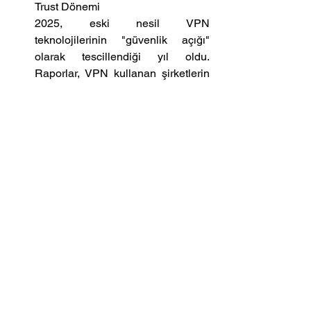
Trust Dönemi
2025, eski nesil VPN 
teknolojilerinin "güvenlik açığı" 
olarak tescillendiği yıl oldu. 
Raporlar, VPN kullanan şirketlerin 
%90'ının güvenlik ihlalleriyle 
boğuştuğunu ortaya koyarken, 
kimlik tabanlı saldırıların artması 
köklü bir değişimi zorunlu kıldı. Ağa 
erişen herkese güvenen VPN 
modelinin terk edilmesi, "Asla 
güvenme, sürekli doğrula" 
prensibine dayalı Kimlik Odaklı 
Güvenlik (Identity-Centric Security) 
mimarisine geçişi hızlandırdı.
Sonuç ve 2026 Vizyonu
2025'in kaotik tablosu, siber 