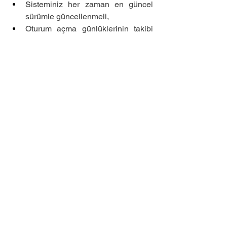
Sisteminiz her zaman en güncel 
sürümle güncellenmeli,
Oturum açma günlüklerinin takibi 
yapılmalı,
Mobil cihazların güvenliğinin takibi 
yapılmalı
Detaylı bilgi için 
info@zerosecond.com.tr
 adresinden 
uzmanlarımıza başvurabilirsiniz.
Yorumlar
Bir yorum yazın...