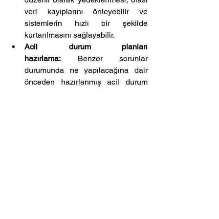
veri kayıplarını önleyebilir ve 
sistemlerin hızlı bir şekilde 
kurtarılmasını sağlayabilir.
Acil durum planları 
hazırlama:
 Benzer sorunlar 
durumunda ne yapılacağına dair 
önceden hazırlanmış acil durum 
planları, kriz yönetimini kolaylaştırır 
ve iş sürekliliğini sağlar.
Güvenlik yazılımı sağlayıcısı ile 
iletişim:
 Güvenlik yazılımı 
sağlayıcısının resmi iletişim 
kanallarını takip etmek, olası 
sorunlar hakkında bilgi sahibi 
olmayı ve güncel çözümlere 
erişmeyi sağlar.