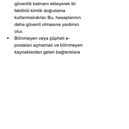
güvenlik katmanı ekleyerek iki 
faktörlü kimlik doğrulama 
kullanmalıdırlar. Bu, hesaplarının 
daha güvenli olmasına yardımcı 
olur.
Bilinmeyen veya şüpheli e-
postaları açmamalı ve bilinmeyen 
kaynaklardan gelen bağlantılara 
tıklamamalıdırlar. İnternet üzerinde 
gezinirken dikkatli olmalı ve 
güvenilir siteleri tercih etmelidirler.
Güvenlik yazılımlarını güncel 
tutmalı ve bilgisayarlarını düzenli 
olarak taratmalıdırlar. Bu, kötü 
amaçlı yazılımların tespit 
edilmesine ve engellenmesine 
yardımcı olur.