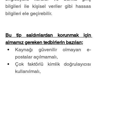
bilgileri ile kişisel veriler gibi hassas 
bilgileri ele geçirebilir.
Bu tip saldırılardan korunmak için 
almamız gereken tedbirlerin bazıları;
Kaynağı güvenilir olmayan e-
postalar açılmamalı,
Çok faktörlü kimlik doğrulayıcısı 
kullanılmalı,
Sisteminiz her zaman en güncel 
sürümle güncellenmeli,
Oturum açma günlüklerinin takibi 
yapılmalı,
Mobil cihazların güvenliğinin takibi 
yapılmalı
Detaylı bilgi 