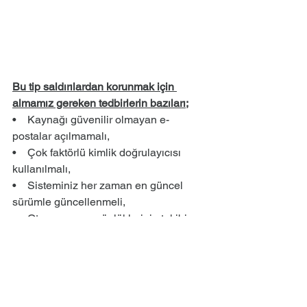
Bu tip saldırılardan korunmak için 
almamız gereken tedbirlerin bazıları;
•    Kaynağı güvenilir olmayan e-
postalar açılmamalı,
•    Çok faktörlü kimlik doğrulayıcısı 
kullanılmalı,
•    Sisteminiz her zaman en güncel 
sürümle güncellenmeli,
•    Oturum açma günlüklerinin takibi 
yapılmalı,
•    Offline olarak sistemde düzenli 
şekilde backup alınmalı.