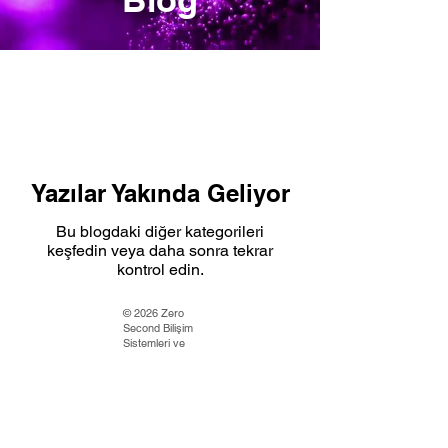
Yazılar Yakında Geliyor
Bu blogdaki diğer kategorileri
keşfedin veya daha sonra tekrar
kontrol edin.
© 2026 Zero
Second Bilişim
Sistemleri ve
Danışmanlık
Hizmetleri Ltd.
Şti. Tüm hakları
saklıdır.
KVKK Aydınlatma Metni