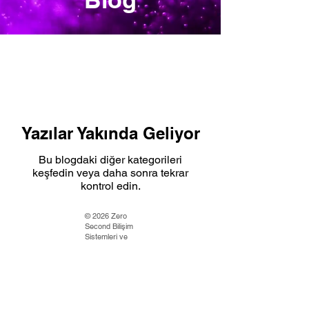
Yazılar Yakında Geliyor
Bu blogdaki diğer kategorileri
keşfedin veya daha sonra tekrar
kontrol edin.
© 2026 Zero
Second Bilişim
Sistemleri ve
Danışmanlık
Hizmetleri Ltd.
Şti. Tüm hakları
saklıdır.
KVKK Aydınlatma Metni