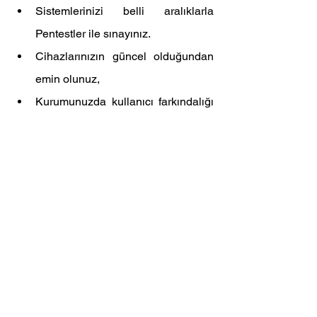
Sistemlerinizi belli aralıklarla 
Pentestler ile sınayınız.
Cihazlarınızın güncel olduğundan 
emin olunuz,
Kurumunuzda kullanıcı farkındalığı 
eğitimlerine özen gösteriniz.
Yorumlar
Bir yorum yazın...
© 2026 Zero
Second Bilişim
Sistemleri ve