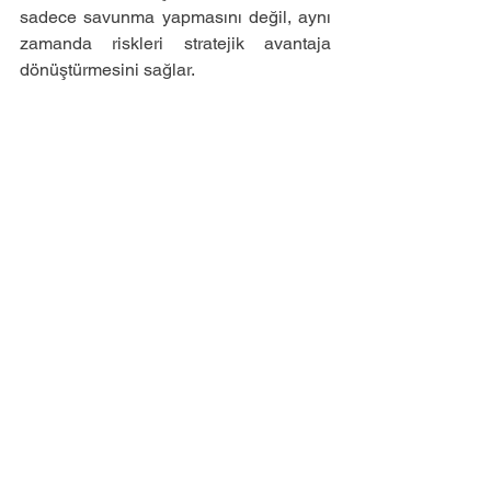
sadece savunma yapmasını değil, aynı 
zamanda riskleri stratejik avantaja 
dönüştürmesini sağlar.
Geleneksel SOC yerine Gelişmiş X-
ROC yaklaşımı
·         Reaktif değil proaktif,
·         AI desteği ile öngörü,
·         Gerçek zamanlı risk ölçümü,
·         İş ve güvenlik arasında odaklı 
yaklaşım,
·         Sürekli çalışan daha hızlı risk 
yönetimi modeli,
Hızlı bir değerlendirme için 
info@zerosecond.com.tr
 adresinden 
bizimle iletişime geçebilirsiniz.