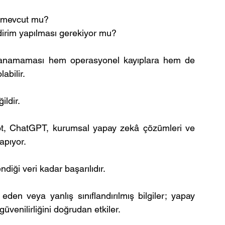
rı mevcut mu?
dirim yapılması gerekiyor mu?
aplanamaması hem operasyonel kayıplara hem de 
abilir.
ildir.
ot, ChatGPT, kurumsal yapay zekâ çözümleri ve 
yapıyor.
iği veri kadar başarılıdır.
den veya yanlış sınıflandırılmış bilgiler; yapay 
üvenilirliğini doğrudan etkiler.