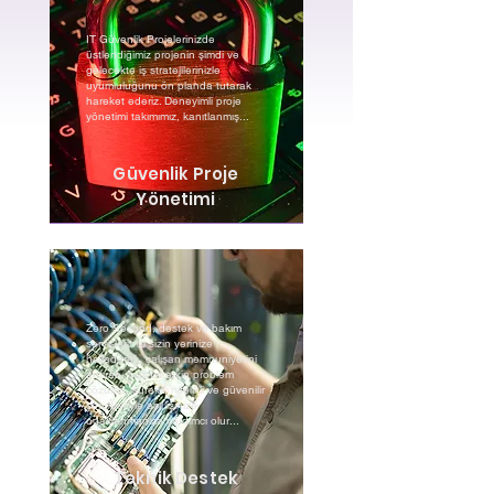
IT Güvenlik Projelerinizde
üstlendiğimiz projenin şimdi ve
gelecekte iş stratejilerinizle
uyumluluğunu ön planda tutarak
hareket ederiz. Deneyimli proje
yönetimi takımımız, kanıtlanmış...
Güvenlik Proje
Yönetimi
Zero Second, destek ve bakım
servislerinizi sizin yerinize
hallederek, çalışan memnuniyetini
arttıran, hızlı ve etkin problem
çözümü, sürekli, nitelikli ve güvenilir
servisleriyle asıl işinize
odaklanmanıza yardımcı olur...
Teknik Destek