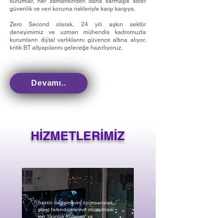
kurumlar, her zamankinden daha karmaşık siber
güvenlik ve veri koruma riskleriyle karşı karşıya.
Zero Second olarak, 24 yılı aşkın sektör
deneyimimiz ve uzman mühendis kadromuzla
kurumların dijital varlıklarını güvence altına alıyor,
kritik BT altyapılarını geleceğe hazırlıyoruz.
Devamı..
HİZMETLERİMİZ
Sektör değişimlerini özümsenerek,
şirket farkındalıklarının oluşturması
için ”Günlük Kullanım” ve