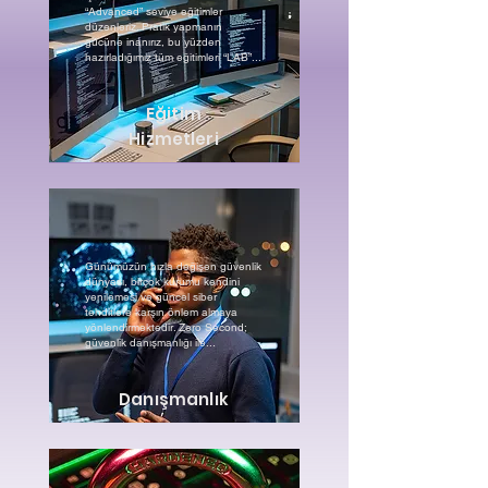
“Advanced” seviye eğitimler
düzenleriz. Pratik yapmanın
gücüne inanırız, bu yüzden
hazırladığımız tüm eğitimleri “LAB”...
Eğitim
Hizmetleri
Günümüzün hızla değişen güvenlik
dünyası, birçok kurumu kendini
yenilemesi ve güncel siber
tehditlere karşın önlem almaya
yönlendirmektedir. Zero Second;
güvenlik danışmanlığı ile...
Danışmanlık